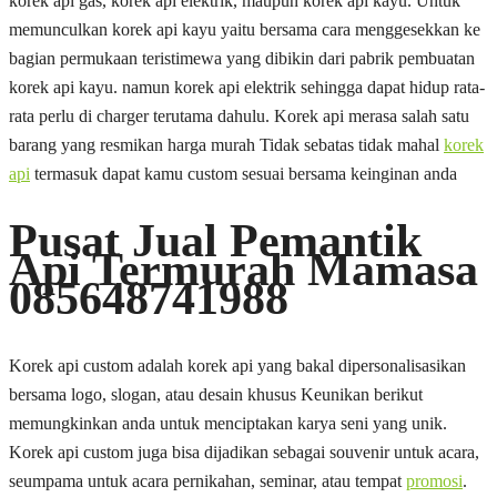
korek api gas, korek api elektrik, maupun korek api kayu. Untuk
memunculkan korek api kayu yaitu bersama cara menggesekkan ke
bagian permukaan teristimewa yang dibikin dari pabrik pembuatan
korek api kayu. namun korek api elektrik sehingga dapat hidup rata-
rata perlu di charger terutama dahulu. Korek api merasa salah satu
barang yang resmikan harga murah Tidak sebatas tidak mahal
korek
api
termasuk dapat kamu custom sesuai bersama keinginan anda
Pusat Jual Pemantik
Api Termurah Mamasa
085648741988
Korek api custom adalah korek api yang bakal dipersonalisasikan
bersama logo, slogan, atau desain khusus Keunikan berikut
memungkinkan anda untuk menciptakan karya seni yang unik.
Korek api custom juga bisa dijadikan sebagai souvenir untuk acara,
seumpama untuk acara pernikahan, seminar, atau tempat
promosi
.