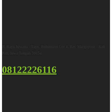
Warehouse
Jl. Raya Juwana - Tayu, Bulumanis Lor 4, Kec Margoyoso - Kab
Pati, Jawa Tengah 59154
08122226116
Google Maps