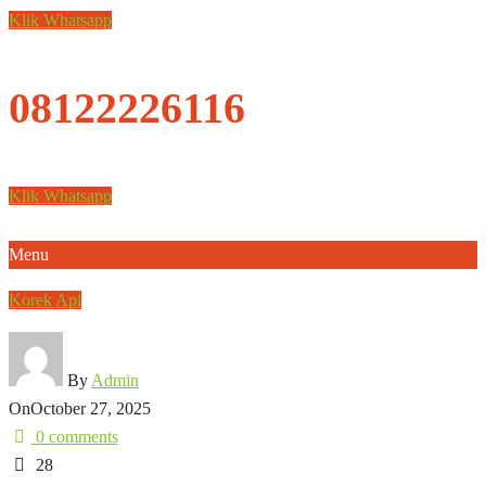
Klik Whatsapp
08122226116
Klik Whatsapp
Menu
Korek Api
By
Admin
On
October 27, 2025
0 comments
28