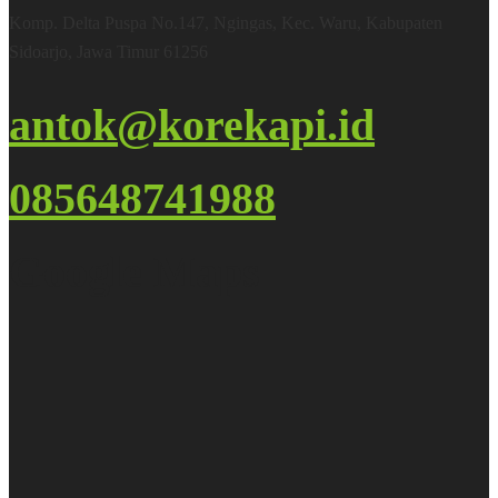
Komp. Delta Puspa No.147, Ngingas, Kec. Waru, Kabupaten
Sidoarjo, Jawa Timur 61256
antok@korekapi.id
085648741988
Google Maps