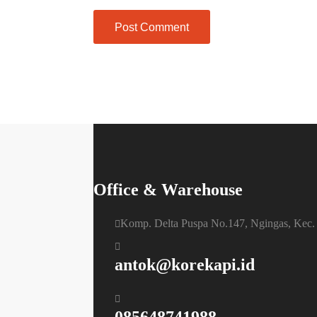
Office & Warehouse
Komp. Delta Puspa No.147, Ngingas, Kec.
antok@korekapi.id