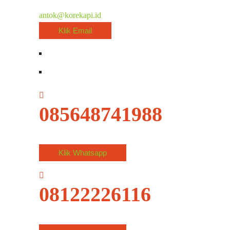
antok@korekapi.id
Klik Email
085648741988
Klik Whatsapp
08122226116