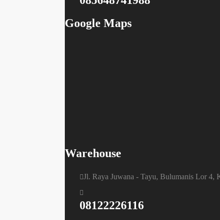
085648741988
Google Maps
Warehouse
Jl. Raya Juwana - Tayu, Bulumanis Lor 4,
08122226116