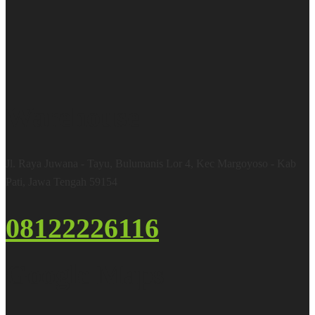
Warehouse
Jl. Raya Juwana - Tayu, Bulumanis Lor 4, Kec Margoyoso - Kab
Pati, Jawa Tengah 59154
08122226116
Google Maps