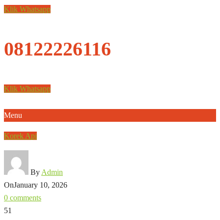
Klik Whatsapp
08122226116
Klik Whatsapp
Menu
Korek Api
By
Admin
On
January 10, 2026
0 comments
51