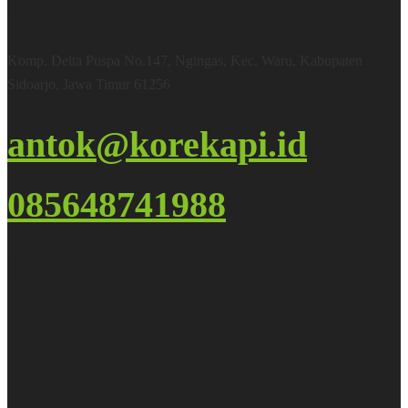
Office & Warehouse
Komp. Delta Puspa No.147, Ngingas, Kec. Waru, Kabupaten
Sidoarjo, Jawa Timur 61256
antok@korekapi.id
085648741988
Google Maps