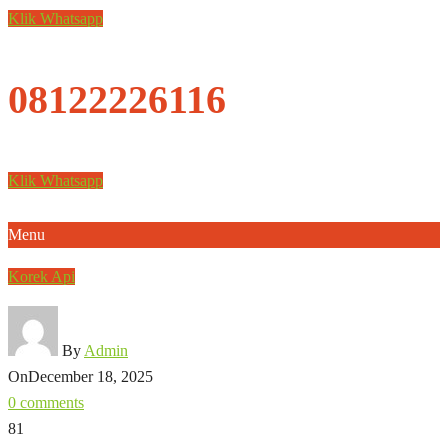
Klik Whatsapp
08122226116
Klik Whatsapp
Menu
Korek Api
By
Admin
On
December 18, 2025
0 comments
81