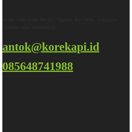
Office & Warehouse
Komp. Delta Puspa No.147, Ngingas, Kec. Waru, Kabupaten
Sidoarjo, Jawa Timur 61256
antok@korekapi.id
085648741988
Google Maps