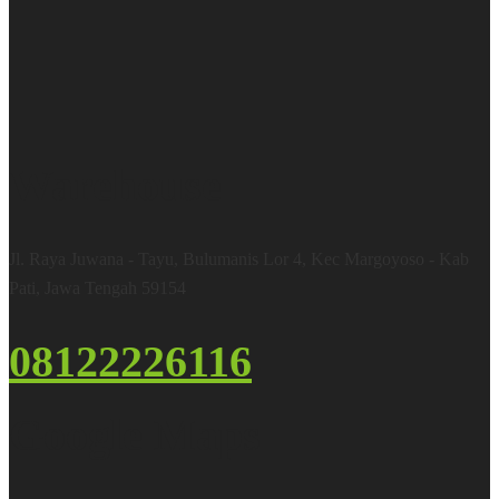
Warehouse
Jl. Raya Juwana - Tayu, Bulumanis Lor 4, Kec Margoyoso - Kab
Pati, Jawa Tengah 59154
08122226116
Google Maps