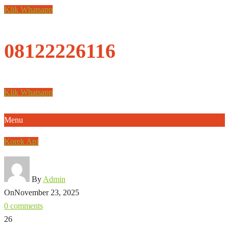
Klik Whatsapp
08122226116
Klik Whatsapp
Menu
Korek Api
By
Admin
On
November 23, 2025
0 comments
26