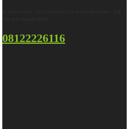
Jl. Raya Juwana - Tayu, Bulumanis Lor 4, Kec Margoyoso - Kab
Pati, Jawa Tengah 59154
08122226116
Google Maps