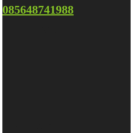
085648741988
Google Maps
Warehouse