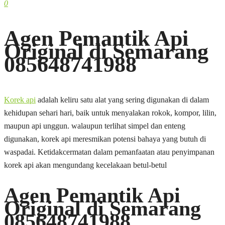
0
Agen Pemantik Api
Original di Semarang
085648741988
Korek api
adalah keliru satu alat yang sering digunakan di dalam
kehidupan sehari hari, baik untuk menyalakan rokok, kompor, lilin,
maupun api unggun. walaupun terlihat simpel dan enteng
digunakan, korek api meresmikan potensi bahaya yang butuh di
waspadai. Ketidakcermatan dalam pemanfaatan atau penyimpanan
korek api akan mengundang kecelakaan betul-betul
Agen Pemantik Api
Original di Semarang
085648741988