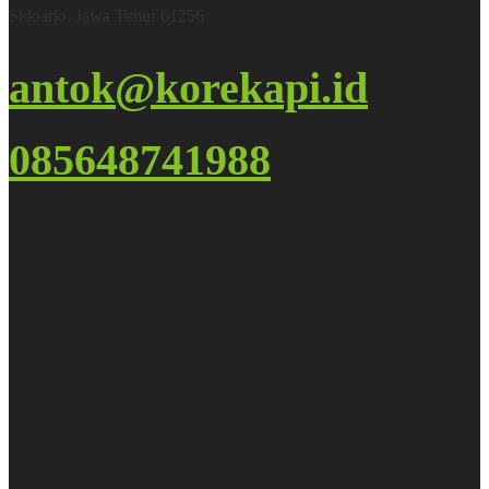
Sidoarjo, Jawa Timur 61256
antok@korekapi.id
085648741988
Google Maps