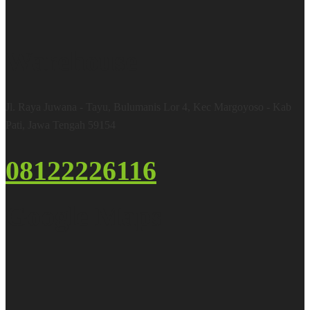
Warehouse
Jl. Raya Juwana - Tayu, Bulumanis Lor 4, Kec Margoyoso - Kab
Pati, Jawa Tengah 59154
08122226116
Google Maps