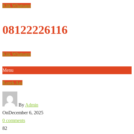
Klik Whatsapp
08122226116
Klik Whatsapp
Menu
Korek Api
By
Admin
On
December 6, 2025
0 comments
82