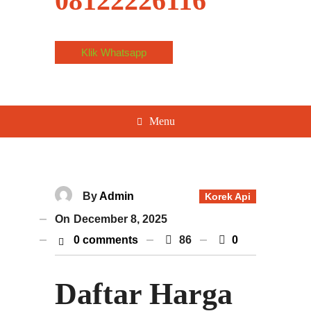
08122226116
Klik Whatsapp
Menu
By
Admin
Korek Api
On
December 8, 2025
0 comments
86
0
Daftar Harga