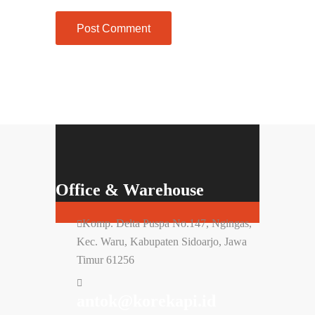
Office & Warehouse
Komp. Delta Puspa No.147, Ngingas,
Kec. Waru, Kabupaten Sidoarjo, Jawa
Timur 61256
antok@korekapi.id