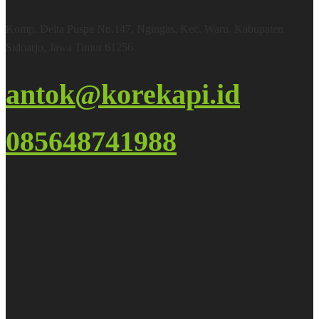
Komp. Delta Puspa No.147, Ngingas, Kec. Waru, Kabupaten
Sidoarjo, Jawa Timur 61256
antok@korekapi.id
085648741988
Google Maps