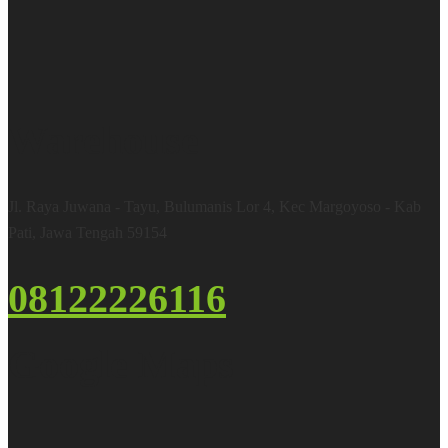
Warehouse
Jl. Raya Juwana - Tayu, Bulumanis Lor 4, Kec Margoyoso - Kab
Pati, Jawa Tengah 59154
08122226116
Google Maps