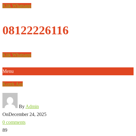
Klik Whatsapp
08122226116
Klik Whatsapp
Menu
Korek Api
By
Admin
On
December 24, 2025
0 comments
89