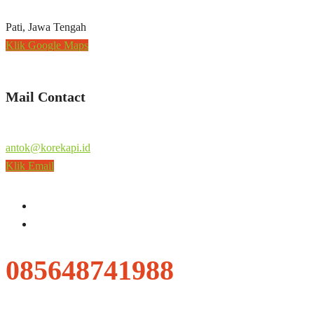
Pati, Jawa Tengah
Klik Google Maps
Mail Contact
antok@korekapi.id
Klik Email
085648741988