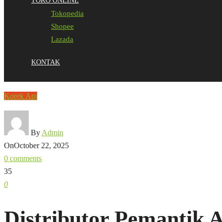
TOKO ONLINE
Tokopedia
Shopee
Lazada
KONTAK
Korek Api
By
Admin
On
October 22, 2025
0 comments
35
0
Distributor Pemantik 