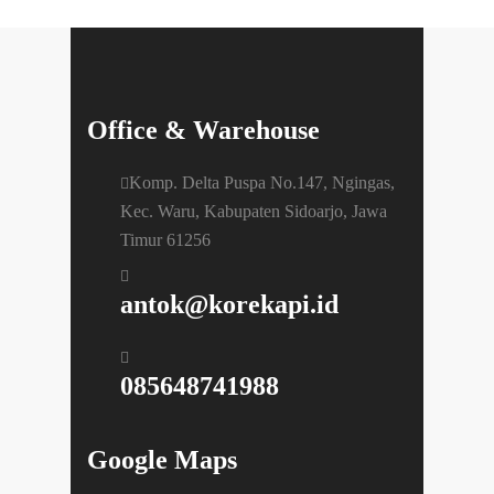
Office & Warehouse
Komp. Delta Puspa No.147, Ngingas,
Kec. Waru, Kabupaten Sidoarjo, Jawa
Timur 61256
antok@korekapi.id
085648741988
Google Maps