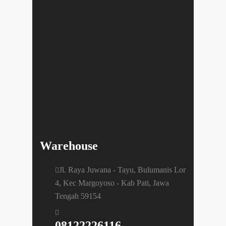
Warehouse
Jl. Raya Juwana - Tayu, Bulumanis Lor
4, Kec Margoyoso - Kab Pati, Jawa
Tengah 59154
08122226116