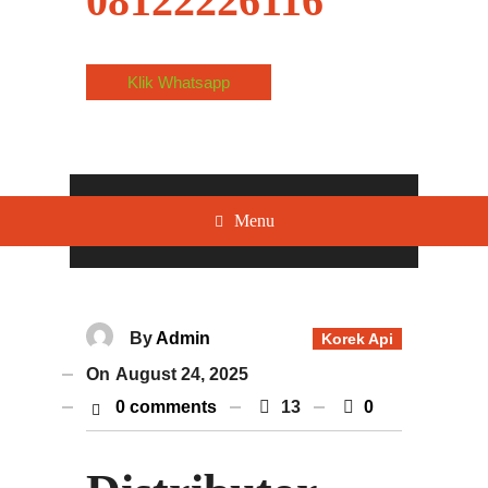
08122226116
Klik Whatsapp
Menu
By
Admin
Korek Api
On
August 24, 2025
0 comments
13
0