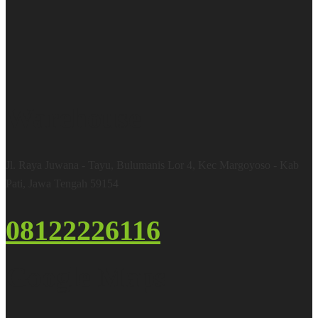
Warehouse
Jl. Raya Juwana - Tayu, Bulumanis Lor 4, Kec Margoyoso - Kab
Pati, Jawa Tengah 59154
08122226116
Google Maps