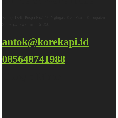
Office & Warehouse
Komp. Delta Puspa No.147, Ngingas, Kec. Waru, Kabupaten
Sidoarjo, Jawa Timur 61256
antok@korekapi.id
085648741988
Google Maps