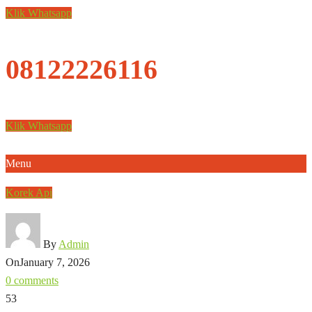
Klik Whatsapp
08122226116
Klik Whatsapp
Menu
Korek Api
By
Admin
On
January 7, 2026
0 comments
53