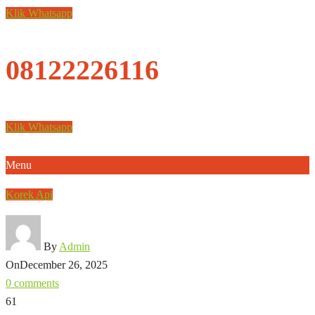
Klik Whatsapp
08122226116
Klik Whatsapp
Menu
Korek Api
By
Admin
On
December 26, 2025
0 comments
61