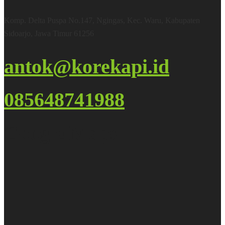
Komp. Delta Puspa No.147, Ngingas, Kec. Waru, Kabupaten
Sidoarjo, Jawa Timur 61256
antok@korekapi.id
085648741988
Google Maps