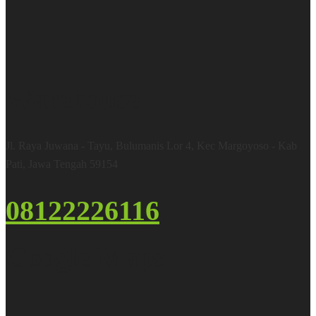
Warehouse
Jl. Raya Juwana - Tayu, Bulumanis Lor 4, Kec Margoyoso - Kab
Pati, Jawa Tengah 59154
08122226116
Google Maps