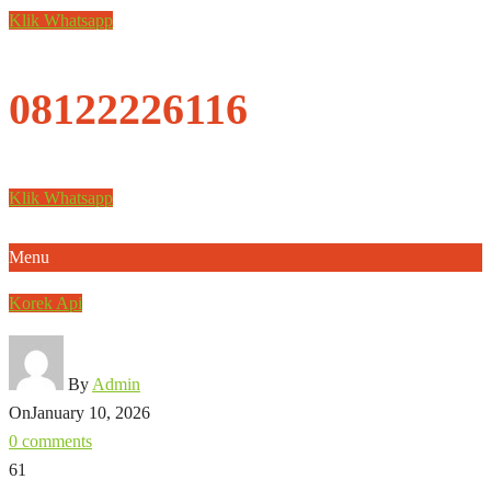
Klik Whatsapp
08122226116
Klik Whatsapp
Menu
Korek Api
By
Admin
On
January 10, 2026
0 comments
61