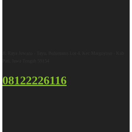
Warehouse
Jl. Raya Juwana - Tayu, Bulumanis Lor 4, Kec Margoyoso - Kab
Pati, Jawa Tengah 59154
08122226116
Google Maps