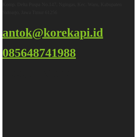
Komp. Delta Puspa No.147, Ngingas, Kec. Waru, Kabupaten
Sidoarjo, Jawa Timur 61256
antok@korekapi.id
085648741988
Google Maps