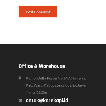
Office & Warehouse
Komp. Delta Puspa No.147, Ngingas,
Kec. Waru, Kabupaten Sidoarjo, Jawa
Timur 61256
antok@korekapi.id