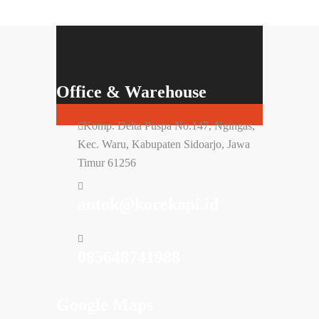
Office & Warehouse
Komp. Delta Puspa No.147, Ngingas,
Kec. Waru, Kabupaten Sidoarjo, Jawa
Timur 61256
antok@korekapi.id
085648741988
Google Maps