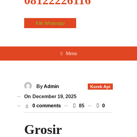
08122226116
Klik Whatsapp
Menu
By
Admin
Korek Api
On
December 19, 2025
0 comments
85
0
Grosir