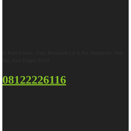
Warehouse
Jl. Raya Juwana - Tayu, Bulumanis Lor 4, Kec Margoyoso - Kab
Pati, Jawa Tengah 59154
08122226116
Google Maps