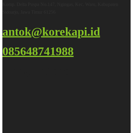
Komp. Delta Puspa No.147, Ngingas, Kec. Waru, Kabupaten
Sidoarjo, Jawa Timur 61256
antok@korekapi.id
085648741988
Google Maps