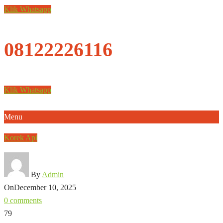
Klik Whatsapp
08122226116
Klik Whatsapp
Menu
Korek Api
By
Admin
On
December 10, 2025
0 comments
79