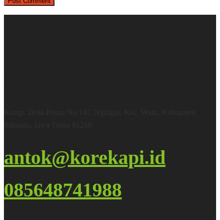
Office & Warehouse
Komp. Delta Puspa No.147, Ngingas, Kec. Waru, Kabupaten
Sidoarjo, Jawa Timur 61256
antok@korekapi.id
085648741988