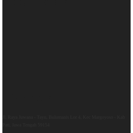
Google Maps
Warehouse
Jl. Raya Juwana - Tayu, Bulumanis Lor 4, Kec Margoyoso - Kab
Pati, Jawa Tengah 59154