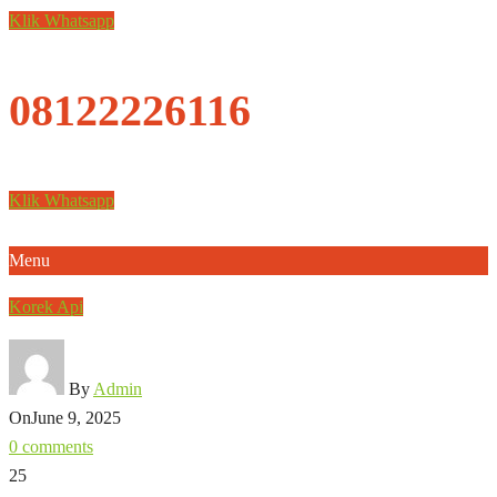
Klik Whatsapp
08122226116
Klik Whatsapp
Menu
Korek Api
By
Admin
On
June 9, 2025
0 comments
25