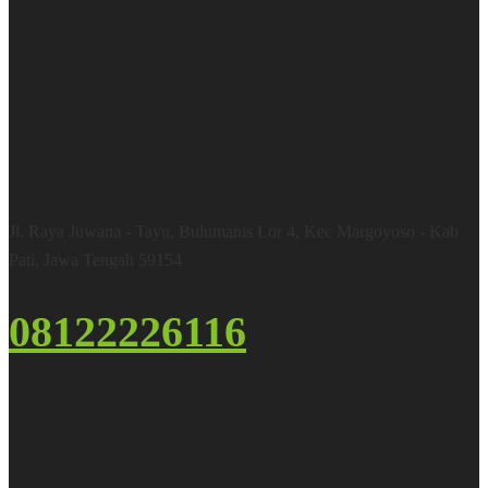
Warehouse
Jl. Raya Juwana - Tayu, Bulumanis Lor 4, Kec Margoyoso - Kab
Pati, Jawa Tengah 59154
08122226116
Google Maps