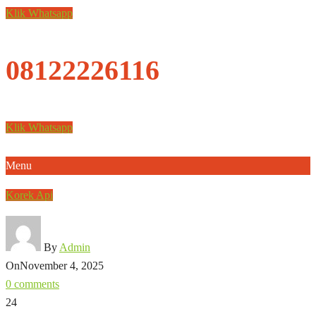
Klik Whatsapp
08122226116
Klik Whatsapp
Menu
Korek Api
By
Admin
On
November 4, 2025
0 comments
24