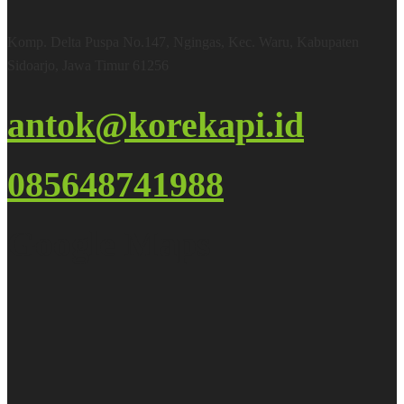
Komp. Delta Puspa No.147, Ngingas, Kec. Waru, Kabupaten
Sidoarjo, Jawa Timur 61256
antok@korekapi.id
085648741988
Google Maps