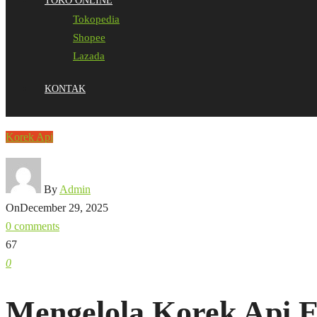
TOKO ONLINE
Tokopedia
Shopee
Lazada
KONTAK
Korek Api
By
Admin
On
December 29, 2025
0 comments
67
0
Mengelola Korek Api E