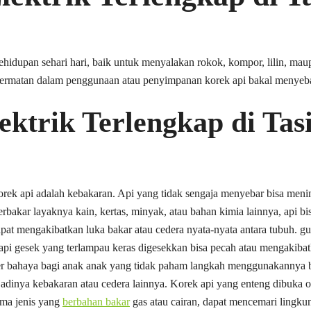
kehidupan sehari hari, baik untuk menyalakan rokok, kompor, lilin, m
cermatan dalam penggunaan atau penyimpanan korek api bakal menyeb
ektrik Terlengkap di Ta
korek api adalah kebakaran. Api yang tidak sengaja menyebar bisa men
bakar layaknya kain, kertas, minyak, atau bahan kimia lainnya, api b
pat mengakibatkan luka bakar atau cedera nyata-nyata antara tubuh. gu
ek api gesek yang terlampau keras digesekkan bisa pecah atau mengakiba
er bahaya bagi anak anak yang tidak paham langkah menggunakannya b
jadinya kebakaran atau cedera lainnya. Korek api yang enteng dibuk
ama jenis yang
berbahan bakar
gas atau cairan, dapat mencemari lingk