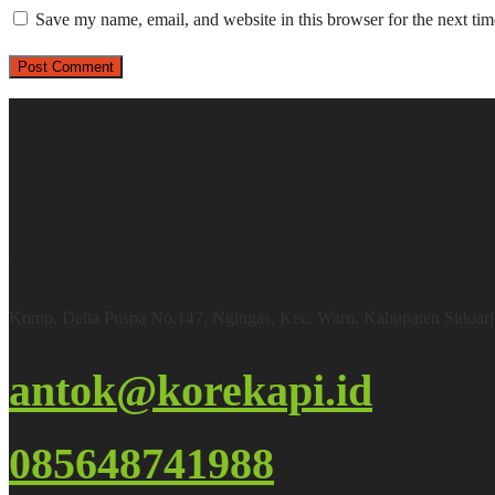
Save my name, email, and website in this browser for the next ti
Office & Warehouse
Komp. Delta Puspa No.147, Ngingas, Kec. Waru, Kabupaten Sidoar
antok@korekapi.id
085648741988