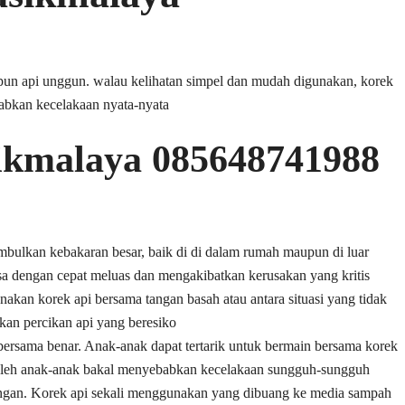
aupun api unggun. walau kelihatan simpel dan mudah digunakan, korek
abkan kecelakaan nyata-nyata
sikmalaya 085648741988
imbulkan kebakaran besar, baik di di dalam rumah maupun di luar
isa dengan cepat meluas dan mengakibatkan kerusakan yang kritis
nakan korek api bersama tangan basah atau antara situasi yang tidak
tkan percikan api yang beresiko
ersama benar. Anak-anak dapat tertarik untuk bermain bersama korek
a oleh anak-anak bakal menyebabkan kecelakaan sungguh-sungguh
ungan. Korek api sekali menggunakan yang dibuang ke media sampah