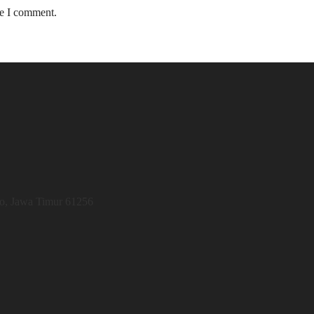
me I comment.
jo, Jawa Timur 61256