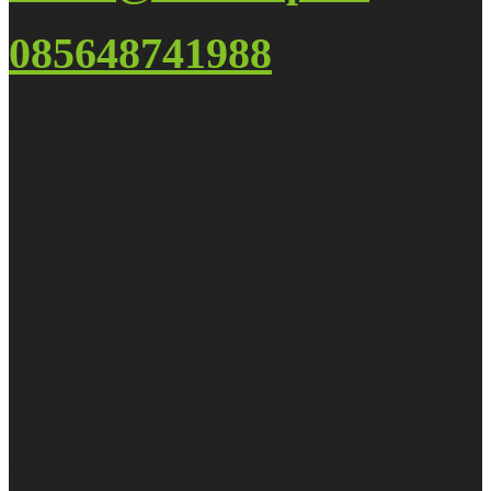
085648741988
Google Maps
Warehouse