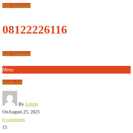
Klik Whatsapp
08122226116
Klik Whatsapp
Menu
Korek Api
By
Admin
On
August 25, 2025
0 comments
15