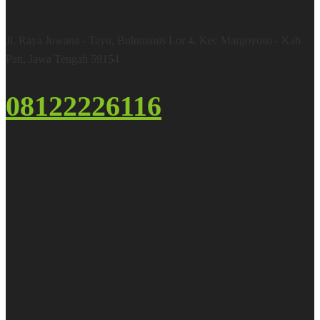
Jl. Raya Juwana - Tayu, Bulumanis Lor 4, Kec Margoyoso - Kab
Pati, Jawa Tengah 59154
08122226116
Google Maps