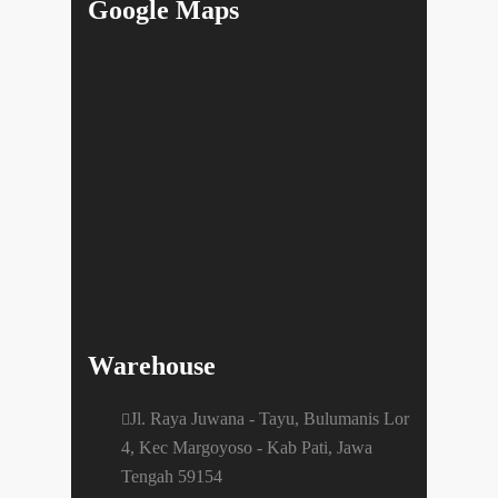
Google Maps
Warehouse
Jl. Raya Juwana - Tayu, Bulumanis Lor
4, Kec Margoyoso - Kab Pati, Jawa
Tengah 59154