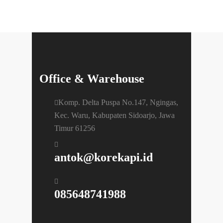
Office & Warehouse
Komp. Delta Puspa No.147, Ngingas,
Kec. Waru, Kabupaten Sidoarjo, Jawa
Timur 61256
antok@korekapi.id
085648741988