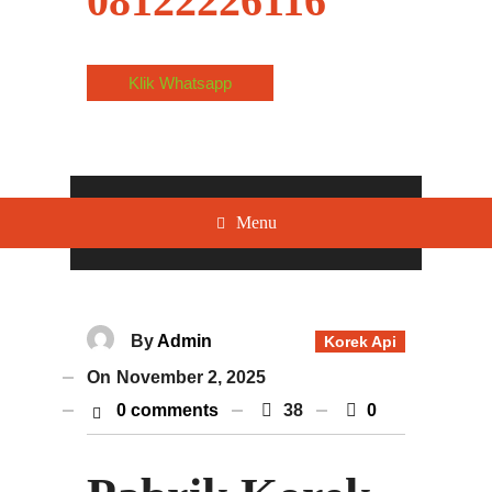
08122226116
Klik Whatsapp
Menu
By
Admin
Korek Api
On
November 2, 2025
0 comments
38
0