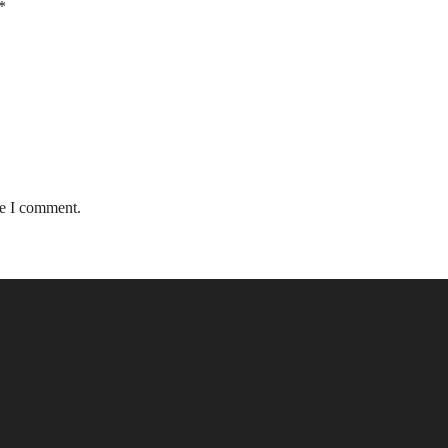
*
me I comment.