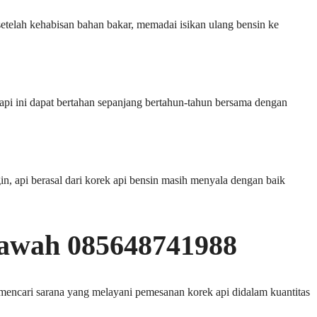
 setelah kehabisan bahan bakar, memadai isikan ulang bensin ke
 api ini dapat bertahan sepanjang bertahun-tahun bersama dengan
in, api berasal dari korek api bensin masih menyala dengan baik
pawah 085648741988
mencari sarana yang melayani pemesanan korek api didalam kuantitas