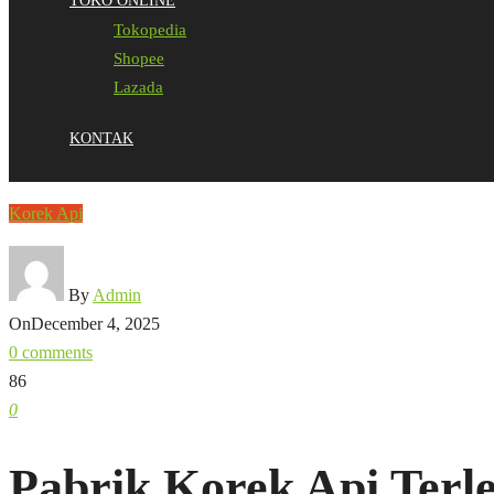
TOKO ONLINE
Tokopedia
Shopee
Lazada
KONTAK
Korek Api
By
Admin
On
December 4, 2025
0 comments
86
0
Pabrik Korek Api Ter