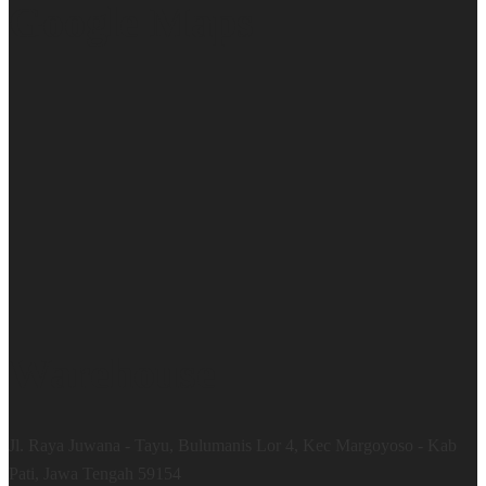
Google Maps
Warehouse
Jl. Raya Juwana - Tayu, Bulumanis Lor 4, Kec Margoyoso - Kab
Pati, Jawa Tengah 59154