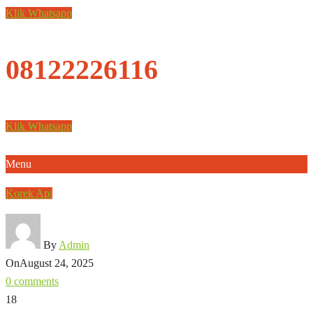
Klik Whatsapp
08122226116
Klik Whatsapp
Menu
Korek Api
By
Admin
On
August 24, 2025
0 comments
18