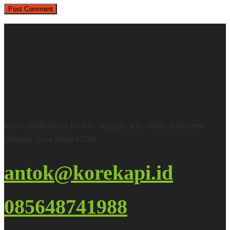
Office & Warehouse
Komp. Delta Puspa No.147, Ngingas, Kec. Waru, Kabupaten
Sidoarjo, Jawa Timur 61256
antok@korekapi.id
085648741988