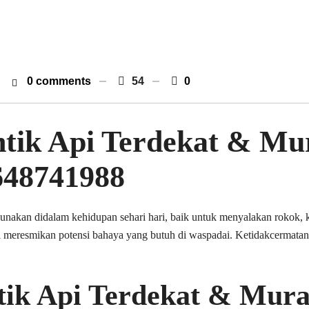
0 comments
54
0
ik Api Terdekat & Mur
648741988
igunakan didalam kehidupan sehari hari, baik untuk menyalakan rokok, 
 meresmikan potensi bahaya yang butuh di waspadai. Ketidakcermata
ik Api Terdekat & Mura