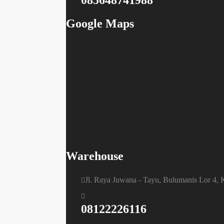
085648741988
Google Maps
Warehouse
Jl. Raya Juwana - Tayu, Bulumanis Lor 4,
08122226116