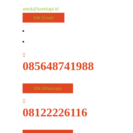
antok@korekapi.id
Klik Email
085648741988
Klik Whatsapp
08122226116