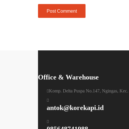
Office & Warehouse
Komp. Delta Puspa No.147, Ngingas, Kec.
antok@korekapi.id