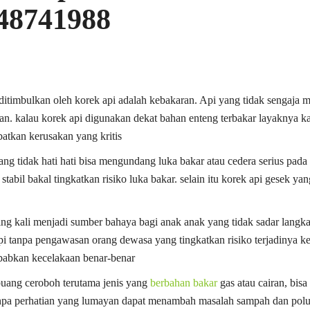
48741988
 ditimbulkan oleh korek api adalah kebakaran. Api yang tidak sengaja
n. kalau korek api digunakan dekat bahan enteng terbakar layaknya kai
atkan kerusakan yang kritis
ng tidak hati hati bisa mengundang luka bakar atau cedera serius pad
stabil bakal tingkatkan risiko luka bakar. selain itu korek api gesek y
ring kali menjadi sumber bahaya bagi anak anak yang tidak sadar lan
pi tanpa pengawasan orang dewasa yang tingkatkan risiko terjadinya k
babkan kecelakaan benar-benar
uang ceroboh terutama jenis yang
berbahan bakar
gas atau cairan, bis
a perhatian yang lumayan dapat menambah masalah sampah dan polusi