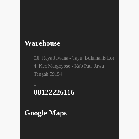
Warehouse
Jl. Raya Juwana - Tayu, Bulumanis Lor
4, Kec Margoyoso - Kab Pati, Jawa
Tengah 59154
08122226116
Google Maps