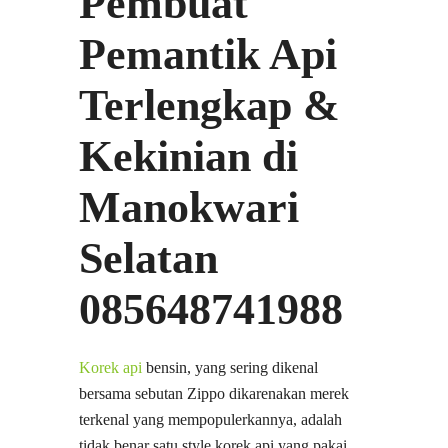
Pembuat
Pemantik Api
Terlengkap &
Kekinian di
Manokwari
Selatan
085648741988
Korek api
bensin, yang sering dikenal
bersama sebutan Zippo dikarenakan merek
terkenal yang mempopulerkannya, adalah
tidak benar satu style korek api yang pakai