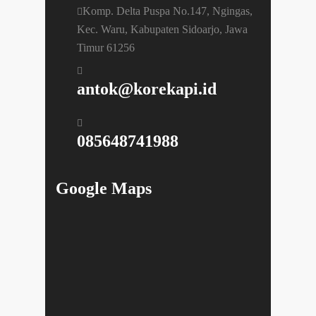
Komp. Delta Puspa No.147, Ngingas,
Kec. Waru, Kabupaten Sidoarjo, Jawa
Timur 61256
antok@korekapi.id
085648741988
Google Maps