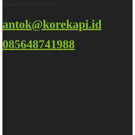
Sidoarjo, Jawa Timur 61256
antok@korekapi.id
085648741988
Google Maps