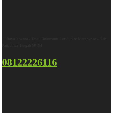
Warehouse
Jl. Raya Juwana - Tayu, Bulumanis Lor 4, Kec Margoyoso - Kab
Pati, Jawa Tengah 59154
08122226116
Google Maps