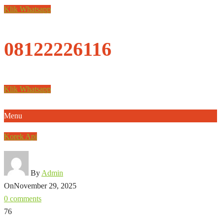
Klik Whatsapp
08122226116
Klik Whatsapp
Menu
Korek Api
By
Admin
On
November 29, 2025
0 comments
76