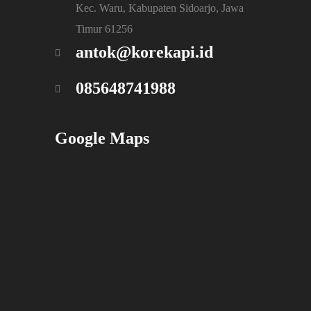
Kec. Waru, Kabupaten Sidoarjo, Jawa
Timur 61256
antok@korekapi.id
085648741988
Google Maps