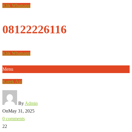
Klik Whatsapp
08122226116
Klik Whatsapp
Menu
Korek Api
By
Admin
On
May 31, 2025
0 comments
22