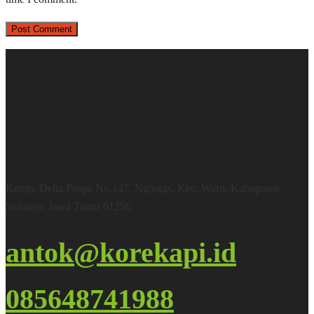
Office & Warehouse
Komp. Delta Puspa No.147, Ngingas, Kec. Waru, Kabupaten
Sidoarjo, Jawa Timur 61256
antok@korekapi.id
085648741988