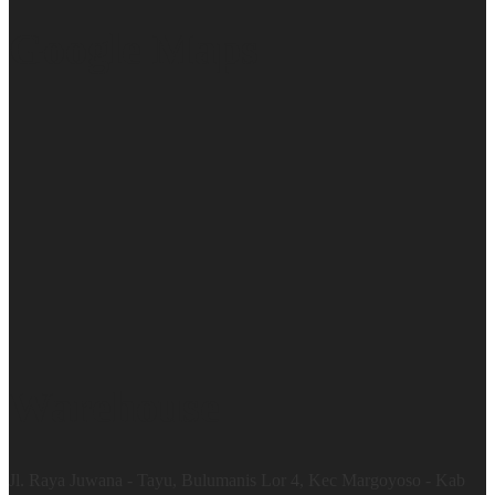
Google Maps
Warehouse
Jl. Raya Juwana - Tayu, Bulumanis Lor 4, Kec Margoyoso - Kab