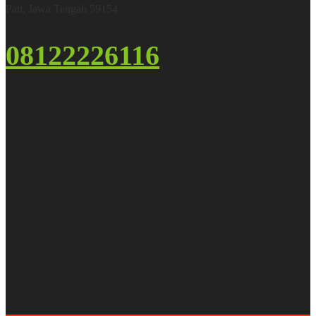
Pati, Jawa Tengah 59154
08122226116
Google Maps