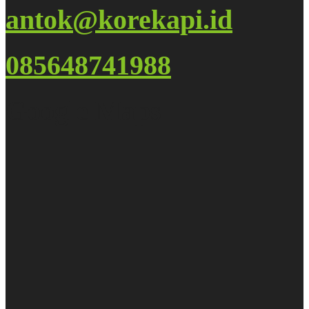
antok@korekapi.id
085648741988
Google Maps