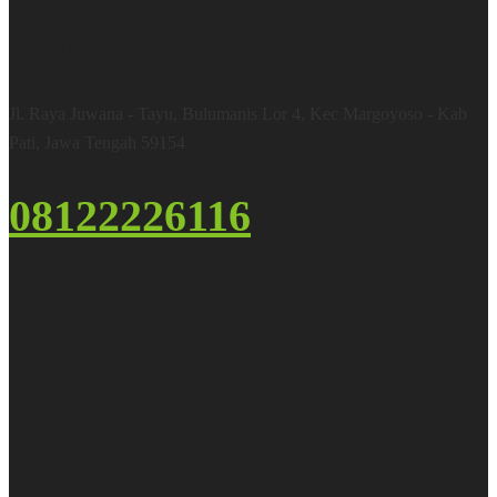
Warehouse
Jl. Raya Juwana - Tayu, Bulumanis Lor 4, Kec Margoyoso - Kab
Pati, Jawa Tengah 59154
08122226116
Google Maps