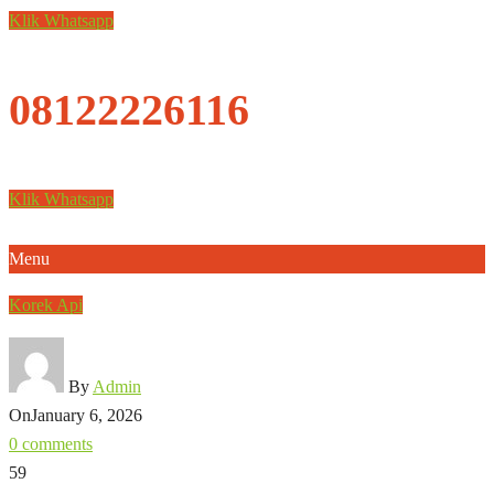
Klik Whatsapp
08122226116
Klik Whatsapp
Menu
Korek Api
By
Admin
On
January 6, 2026
0 comments
59