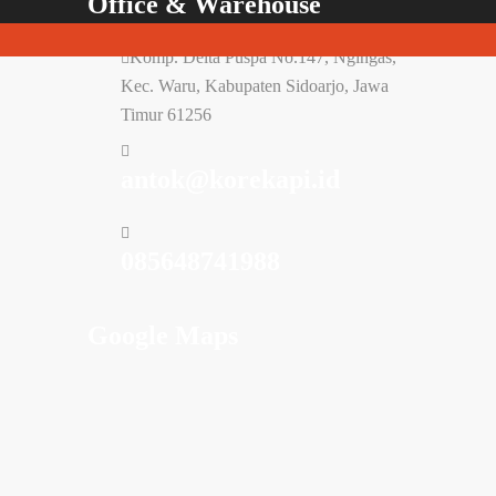
Office & Warehouse
Komp. Delta Puspa No.147, Ngingas,
Kec. Waru, Kabupaten Sidoarjo, Jawa
Timur 61256
antok@korekapi.id
085648741988
Google Maps