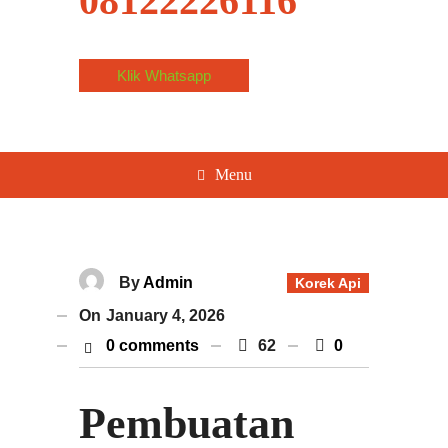
08122226116
Klik Whatsapp
Menu
By
Admin
Korek Api
On
January 4, 2026
0 comments
62
0
Pembuatan