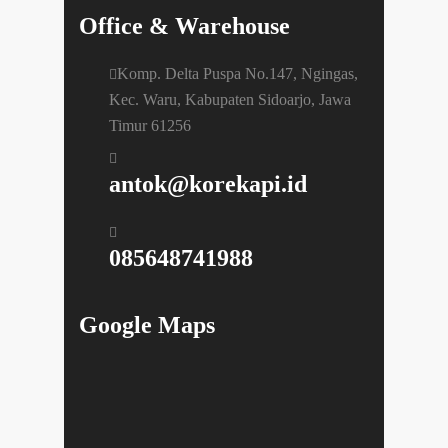
Office & Warehouse
Komp. Delta Puspa No.147, Ngingas,
Kec. Waru, Kabupaten Sidoarjo, Jawa
Timur 61256
antok@korekapi.id
085648741988
Google Maps