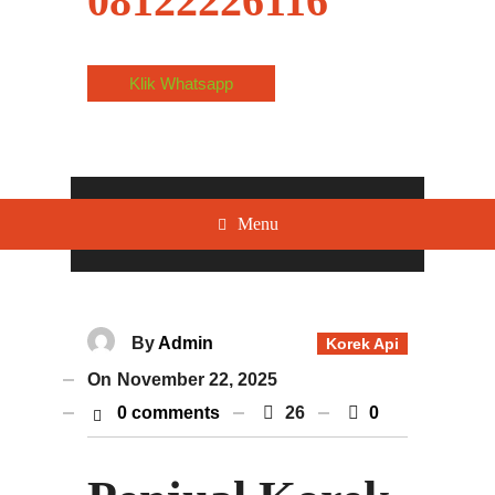
08122226116
Klik Whatsapp
Menu
By
Admin
Korek Api
On
November 22, 2025
0 comments
26
0