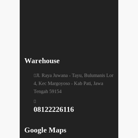
Warehouse
Jl. Raya Juwana - Tayu, Bulumanis Lor
4, Kec Margoyoso - Kab Pati, Jawa
Tengah 59154
08122226116
Google Maps