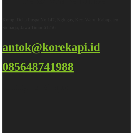
Office & Warehouse
Komp. Delta Puspa No.147, Ngingas, Kec. Waru, Kabupaten
Sidoarjo, Jawa Timur 61256
antok@korekapi.id
085648741988
Google Maps