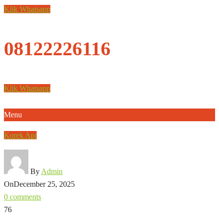
Klik Whatsapp
08122226116
Klik Whatsapp
Menu
Korek Api
By
Admin
On
December 25, 2025
0 comments
76