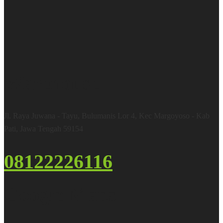
Warehouse
Jl. Raya Juwana - Tayu, Bulumanis Lor 4, Kec Margoyoso - Kab
Pati, Jawa Tengah 59154
08122226116
Google Maps