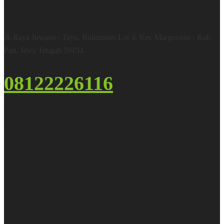
Warehouse
Jl. Raya Juwana - Tayu, Bulumanis Lor 4, Kec Margoyoso - Kab
Pati, Jawa Tengah 59154
08122226116
Google Maps