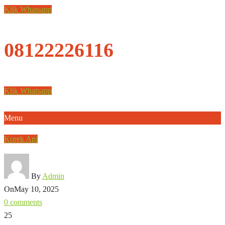
Klik Whatsapp
08122226116
Klik Whatsapp
Menu
Korek Api
By
Admin
On
May 10, 2025
0 comments
25