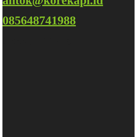
antok@korekapi.id
085648741988
Google Maps