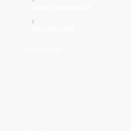
antok@korekapi.id
085648741988
Google Maps