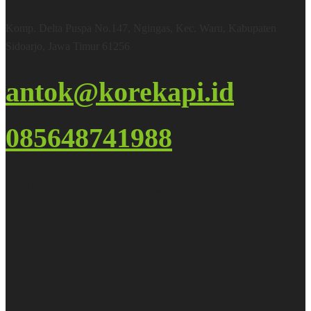
Komp. Delta Puspa No.147, Ngingas, Kec. Waru, Kabupaten
Sidoarjo, Jawa Timur 61256
antok@korekapi.id
085648741988
Google Maps