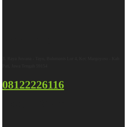
Warehouse
Jl. Raya Juwana - Tayu, Bulumanis Lor 4, Kec Margoyoso - Kab
Pati, Jawa Tengah 59154
08122226116
Google Maps