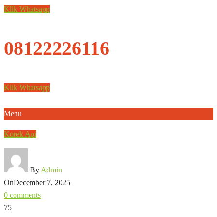
Klik Whatsapp
08122226116
Klik Whatsapp
Menu
Korek Api
By
Admin
On
December 7, 2025
0 comments
75