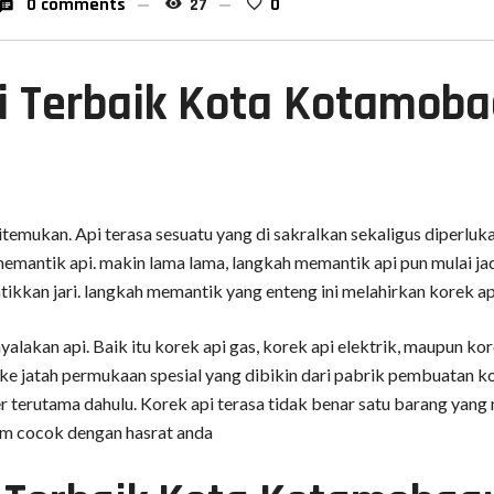
0 comments
27
0
i Terbaik Kota Kotamob
temukan. Api terasa sesuatu yang di sakralkan sekaligus diperluk
mantik api. makin lama lama, langkah memantik api pun mulai jadi
ikkan jari. langkah memantik yang enteng ini melahirkan korek ap
alakan api. Baik itu korek api gas, korek api elektrik, maupun k
 jatah permukaan spesial yang dibikin dari pabrik pembuatan kore
ger terutama dahulu. Korek api terasa tidak benar satu barang ya
om cocok dengan hasrat anda