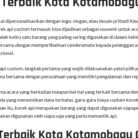
i Terbaik Kota Kotamoba
l dipersonalisasikan dengan logo, slogan, atau desain pribadi Keu
ek api custom termasuk bisa dijadikan sebagai souvenir untuk aca
alah keliru satu barang yang paling sering digunakan di dalam kehi
bersama dengan memperlihatkan cenderamata kepada pelanggan 
sional.
api custom, langkah pertama yang wajib dilaksanakan yakni pilih 
ama bersama dengan perusahaan yang memiliki pengalaman dan re
ma acara yang berkaitan maupun hal-hal yang terkait bersama de
anda yang meresmikan dana terbatas, gara-gara biaya custum kore
man itu, korek api merupakan barang yang dapat digunakan siapapu
 akan digunakan oleh siapa saja yang perlu memantik api.
 Terbaik Kota Kotamobagu