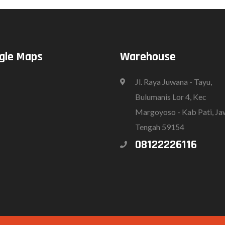
gle Maps
Warehouse
Jl. Raya Juwana - Tayu,
Bulumanis Lor 4, Kec
Margoyoso - Kab Pati, J
Tengah 59154
08122226116