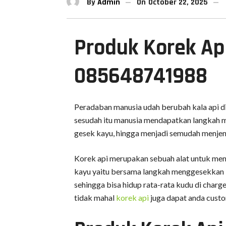
By
Admin
On
October 22, 2025
Produk Korek Ap
085648741988
Peradaban manusia udah berubah kala api di
sesudah itu manusia mendapatkan langkah me
gesek kayu, hingga menjadi semudah menjent
Korek api merupakan sebuah alat untuk meny
kayu yaitu bersama langkah menggesekkan ke
sehingga bisa hidup rata-rata kudu di char
tidak mahal
korek api
juga dapat anda cust