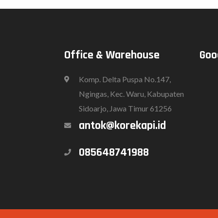
Office & Warehouse
Goo
Komp. Delta Puspa No.147,
Ngingas, Kec. Waru, Kabupaten
Sidoarjo, Jawa Timur 61256
antok@korekapi.id
085648741988