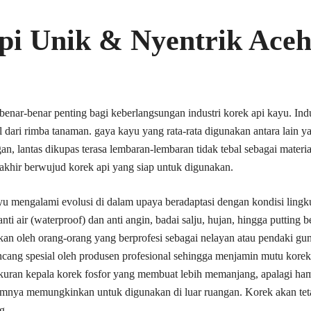
pi Unik & Nyentrik Ace
nar-benar penting bagi keberlangsungan industri korek api kayu. Indu
ari rimba tanaman. gaya kayu yang rata-rata digunakan antara lain yak
, lantas dikupas terasa lembaran-lembaran tidak tebal sebagai materi
 akhir berwujud korek api yang siap untuk digunakan.
yu mengalami evolusi di dalam upaya beradaptasi dengan kondisi lingk
i air (waterproof) dan anti angin, badai salju, hujan, hingga putting b
akan oleh orang-orang yang berprofesi sebagai nelayan atau pendaki gun
ncang spesial oleh produsen profesional sehingga menjamin mutu korek ap
kuran kepala korek fosfor yang membuat lebih memanjang, apalagi ham
mumnya memungkinkan untuk digunakan di luar ruangan. Korek akan tet
g.