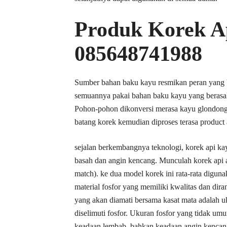
Produk Korek A
085648741988
Sumber bahan baku kayu resmikan peran yang be
semuannya pakai bahan baku kayu yang berasal d
Pohon-pohon dikonversi merasa kayu glondongan
batang korek kemudian diproses terasa product
sejalan berkembangnya teknologi, korek api ka
basah dan angin kencang. Munculah korek api ant
match). ke dua model korek ini rata-rata digun
material fosfor yang memiliki kwalitas dan dira
yang akan diamati bersama kasat mata adalah u
diselimuti fosfor. Ukuran fosfor yang tidak u
keadaan lembab, bahkan keadaan angin kencan