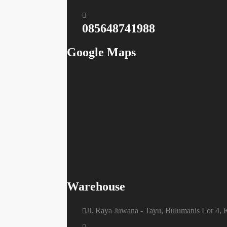
085648741988
Google Maps
Warehouse
Jl. Raya Juwana - Tayu, Bulumanis Lor 4,