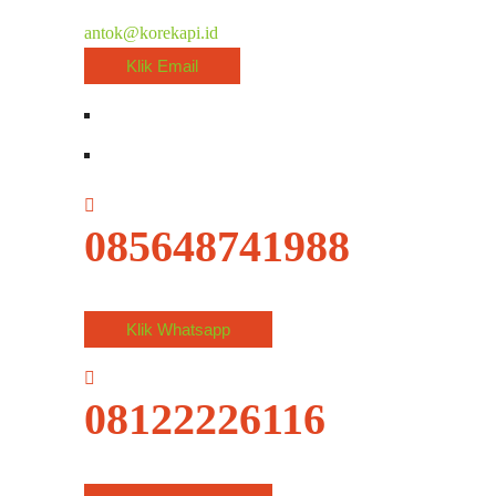
antok@korekapi.id
Klik Email
085648741988
Klik Whatsapp
08122226116