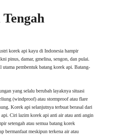
h Tengah
stri korek api kayu di Indonesia hampir
ni pinus, damar, gmelina, sengon, dan pulai.
al utama pembentuk batang korek api. Batang-
ungan yang selalu berubah layaknya situasi
eliung (windproof) atau stormproof atau flare
ung. Korek api selanjutnya terbuat berasal dari
i. Ciri lazim korek api anti air atau anti angin
pir setengah atau semua batang korek
ap bermanfaat meskipun terkena air atau