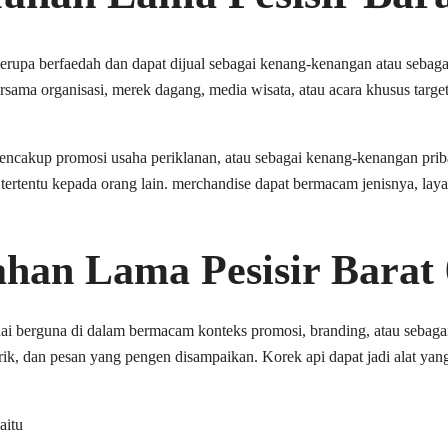
pa berfaedah dan dapat dijual sebagai kenang-kenangan atau sebagai p
sama organisasi, merek dagang, media wisata, atau acara khusus targ
akup promosi usaha periklanan, atau sebagai kenang-kenangan pribadi h
entu kepada orang lain. merchandise dapat bermacam jenisnya, layak
han Lama Pesisir Barat
 berguna di dalam bermacam konteks promosi, branding, atau sebagai h
ik, dan pesan yang pengen disampaikan. Korek api dapat jadi alat ya
aitu