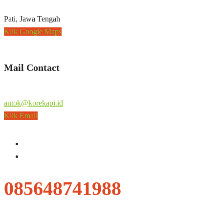
Pati, Jawa Tengah
Klik Google Maps
Mail Contact
antok@korekapi.id
Klik Email
085648741988