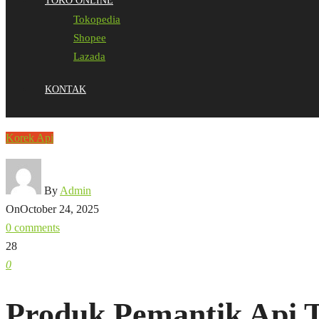
TOKO ONLINE
Tokopedia
Shopee
Lazada
KONTAK
Korek Api
By
Admin
On
October 24, 2025
0 comments
28
0
Produk Pemantik Api T