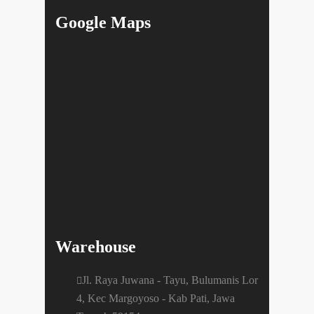
Google Maps
Warehouse
Jl. Raya Juwana - Tayu, Bulumanis Lor
4, Kec Margoyoso - Kab Pati, Jawa