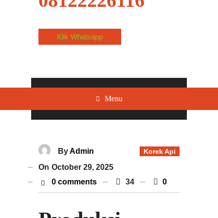
08122226116
Klik Whatsapp
Menu
By
Admin
Korek Api
On
October 29, 2025
0 comments
34
0