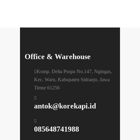
Office & Warehouse
Komp. Delta Puspa No.147, Ngingas,
Kec. Waru, Kabupaten Sidoarjo, Jawa
Timur 61256
antok@korekapi.id
085648741988