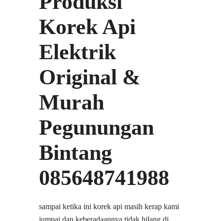
Produksi
Korek Api
Elektrik
Original &
Murah
Pegunungan
Bintang
085648741988
sampai ketika ini korek api masih kerap kami
jumpai dan keberadaannya tidak hilang di