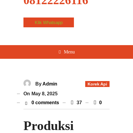
08122226116
Klik Whatsapp
Menu
By
Admin
Korek Api
On
May 8, 2025
0 comments
37
0
Produksi