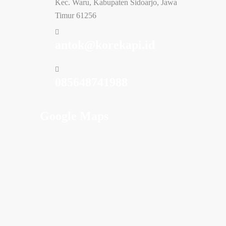
Kec. Waru, Kabupaten Sidoarjo, Jawa
Timur 61256
antok@korekapi.id
085648741988
Google Maps