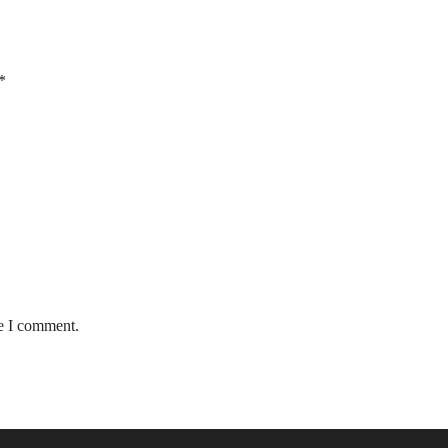
*
me I comment.