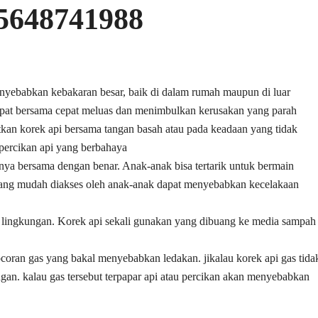
85648741988
enyebabkan kebakaran besar, baik di dalam rumah maupun di luar
 dapat bersama cepat meluas dan menimbulkan kerusakan yang parah
atkan korek api bersama tangan basah atau pada keadaan yang tidak
 percikan api yang berbahaya
ya bersama dengan benar. Anak-anak bisa tertarik untuk bermain
 yang mudah diakses oleh anak-anak dapat menyebabkan kecelakaan
i lingkungan. Korek api sekali gunakan yang dibuang ke media sampah
oran gas yang bakal menyebabkan ledakan. jikalau korek api gas tida
ungan. kalau gas tersebut terpapar api atau percikan akan menyebabkan