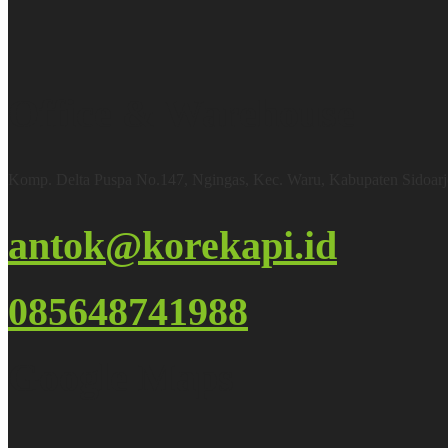
Office & Warehouse
Komp. Delta Puspa No.147, Ngingas, Kec. Waru, Kabupaten Sidoar
antok@korekapi.id
085648741988
Google Maps