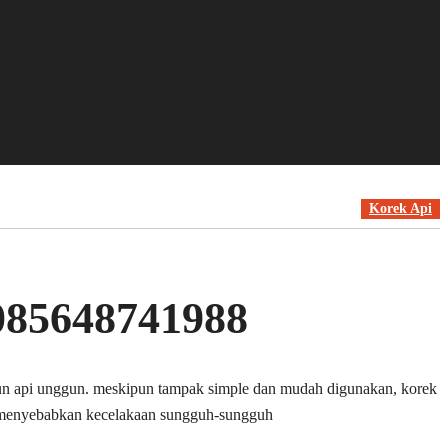
Korek Api
085648741988
upun api unggun. meskipun tampak simple dan mudah digunakan, korek
t menyebabkan kecelakaan sungguh-sungguh