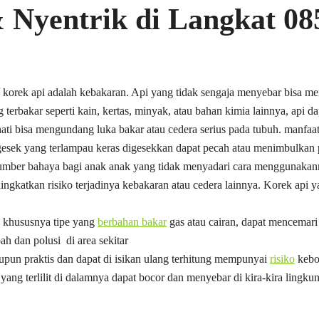
 Nyentrik di Langkat 0
h korek api adalah kebakaran. Api yang tidak sengaja menyebar bisa m
terbakar seperti kain, kertas, minyak, atau bahan kimia lainnya, api
hati bisa mengundang luka bakar atau cedera serius pada tubuh. manfa
pi gesek yang terlampau keras digesekkan dapat pecah atau menimbulkan
sumber bahaya bagi anak anak yang tidak menyadari cara menggunakann
gkatkan risiko terjadinya kebakaran atau cedera lainnya. Korek api
n khususnya tipe yang
berbahan bakar
gas atau cairan, dapat mencemar
h dan polusi di area sekitar
upun praktis dan dapat di isikan ulang terhitung mempunyai
risiko
keboc
 yang terlilit di dalamnya dapat bocor dan menyebar di kira-kira lingk