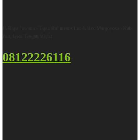
Warehouse
Jl. Raya Juwana - Tayu, Bulumanis Lor 4, Kec Margoyoso - Kab
Pati, Jawa Tengah 59154
08122226116
Google Maps