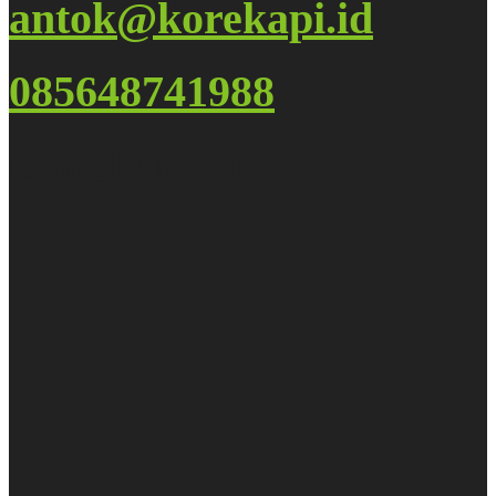
antok@korekapi.id
085648741988
Google Maps