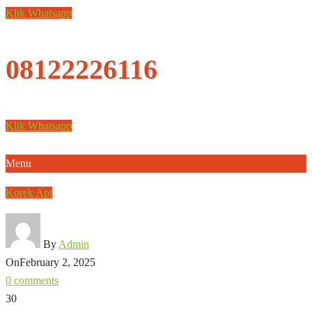
Klik Whatsapp
08122226116
Klik Whatsapp
Menu
Korek Api
By
Admin
On
February 2, 2025
0 comments
30