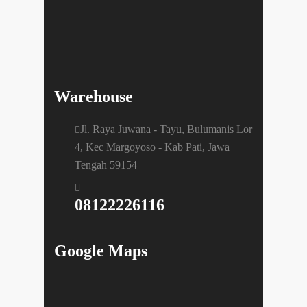
Warehouse
Jl. Raya Juwana - Tayu, Bulumanis Lor
4, Kec Margoyoso - Kab Pati, Jawa
Tengah 59154
08122226116
Google Maps