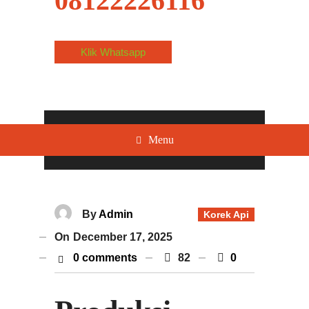
08122226116
Klik Whatsapp
Menu
By
Admin
Korek Api
On
December 17, 2025
0 comments
82
0