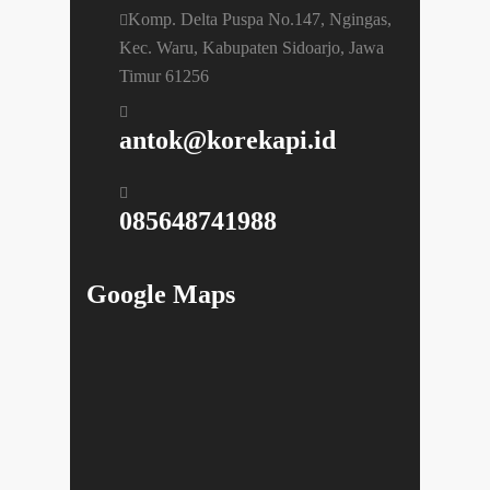
Komp. Delta Puspa No.147, Ngingas,
Kec. Waru, Kabupaten Sidoarjo, Jawa
Timur 61256
antok@korekapi.id
085648741988
Google Maps