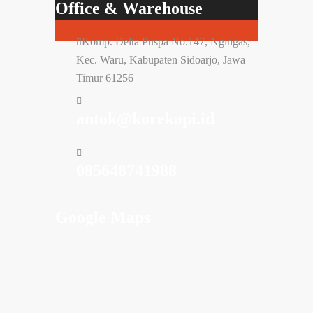
Office & Warehouse
Komp. Delta Puspa No.147, Ngingas,
Kec. Waru, Kabupaten Sidoarjo, Jawa
Timur 61256
antok@korekapi.id
085648741988
Google Maps