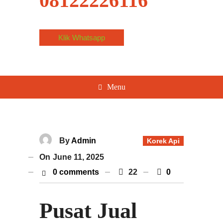
08122226116
Klik Whatsapp
Menu
By
Admin
Korek Api
On
June 11, 2025
0 comments
22
0
Pusat Jual