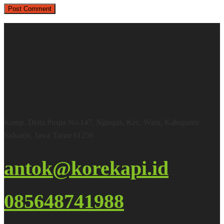
Office & Warehouse
Komp. Delta Puspa No.147, Ngingas, Kec. Waru, Kabupaten
Sidoarjo, Jawa Timur 61256
antok@korekapi.id
085648741988