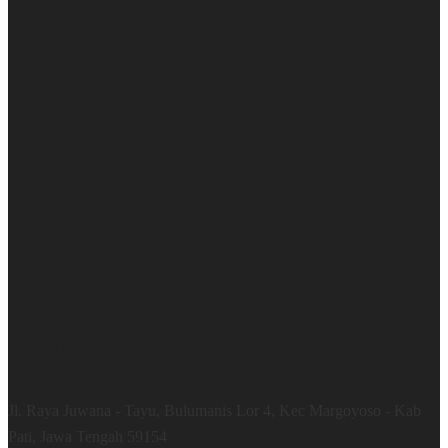
Google Maps
Warehouse
Jl. Raya Juwana - Tayu, Bulumanis Lor 4, Kec Margoyoso - Kab
Pati, Jawa Tengah 59154