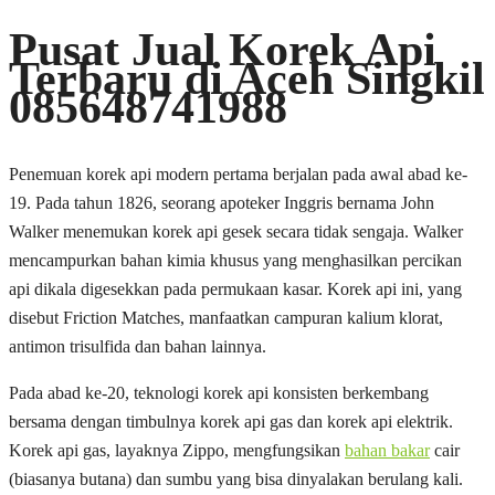
Pusat Jual Korek Api
Terbaru di Aceh Singkil
085648741988
Penemuan korek api modern pertama berjalan pada awal abad ke-
19. Pada tahun 1826, seorang apoteker Inggris bernama John
Walker menemukan korek api gesek secara tidak sengaja. Walker
mencampurkan bahan kimia khusus yang menghasilkan percikan
api dikala digesekkan pada permukaan kasar. Korek api ini, yang
disebut Friction Matches, manfaatkan campuran kalium klorat,
antimon trisulfida dan bahan lainnya.
Pada abad ke-20, teknologi korek api konsisten berkembang
bersama dengan timbulnya korek api gas dan korek api elektrik.
Korek api gas, layaknya Zippo, mengfungsikan
bahan bakar
cair
(biasanya butana) dan sumbu yang bisa dinyalakan berulang kali.