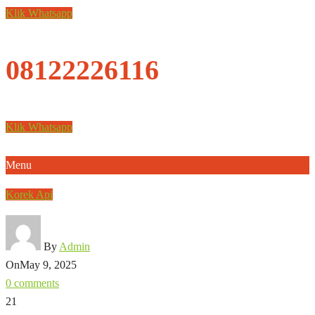
Klik Whatsapp
08122226116
Klik Whatsapp
Menu
Korek Api
By
Admin
On
May 9, 2025
0 comments
21