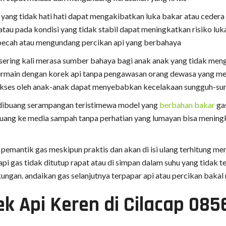
 yang tidak hati hati dapat mengakibatkan luka bakar atau cede
au pada kondisi yang tidak stabil dapat meningkatkan risiko luka
pecah atau mengundang percikan api yang berbahaya
 sering kali merasa sumber bahaya bagi anak anak yang tidak m
ermain dengan korek api tanpa pengawasan orang dewasa yang men
iakses oleh anak-anak dapat menyebabkan kecelakaan sungguh-s
 dibuang serampangan teristimewa model yang
berbahan bakar
gas
buang ke media sampah tanpa perhatian yang lumayan bisa mening
 pemantik gas meskipun praktis dan akan di isi ulang terhitung m
i gas tidak ditutup rapat atau di simpan dalam suhu yang tidak te
kungan. andaikan gas selanjutnya terpapar api atau percikan baka
k Api Keren di Cilacap 08