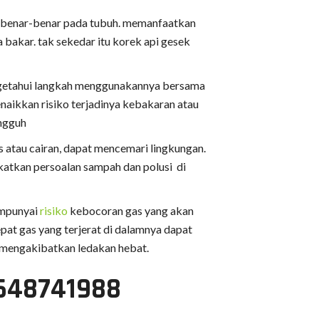
ra benar-benar pada tubuh. memanfaatkan
 bakar. tak sekedar itu korek api gesek
engetahui langkah menggunakannya bersama
aikkan risiko terjadinya kebakaran atau
ungguh
 atau cairan, dapat mencemari lingkungan.
katkan persoalan sampah dan polusi di
empunyai
risiko
kebocoran gas yang akan
pat gas yang terjerat di dalamnya dapat
l mengakibatkan ledakan hebat.
5648741988