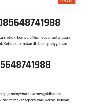
Korek Api
 085648741988
an rokok, kompor, lilin, maupun api unggun.
ai. Ketidakcermatan di dalam penggunaan
085648741988
k sengaja menyebar bisa mengakibatkan
udah terbakar seperti kain, kertas, minyak,