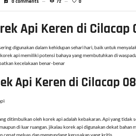
0 comments
72
0
ek Api Keren di Cilacap
sering digunakan dalam kehidupan sehari hari, baik untuk menyalak
 korek api memiliki potensi bahaya yang membutuhkan di waspad
batkan kecelakaan benar-benar
ek Api Keren di Cilacap 
api
ang ditimbulkan oleh korek api adalah kebakaran. Api yang tida
maupun di luar ruangan. jikalau korek api digunakan dekat bahan m
gan cepat meluas dan mengundang kerusakan yang kritis