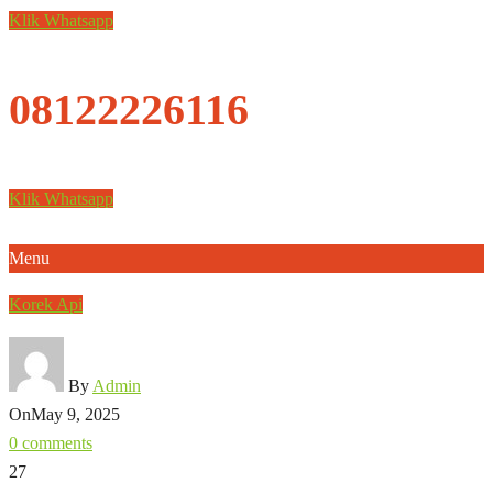
Klik Whatsapp
08122226116
Klik Whatsapp
Menu
Korek Api
By
Admin
On
May 9, 2025
0 comments
27