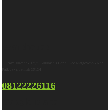
Warehouse
Jl. Raya Juwana - Tayu, Bulumanis Lor 4, Kec Margoyoso - Kab
Pati, Jawa Tengah 59154
08122226116
Google Maps