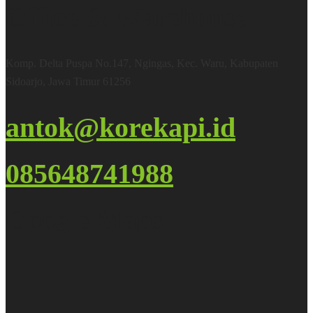
Office & Warehouse
Komp. Delta Puspa No.147, Ngingas, Kec. Waru, Kabupaten
Sidoarjo, Jawa Timur 61256
antok@korekapi.id
085648741988
Google Maps