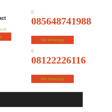
act
085648741988
i.id
il
Klik Whatsapp
08122226116
Klik Whatsapp