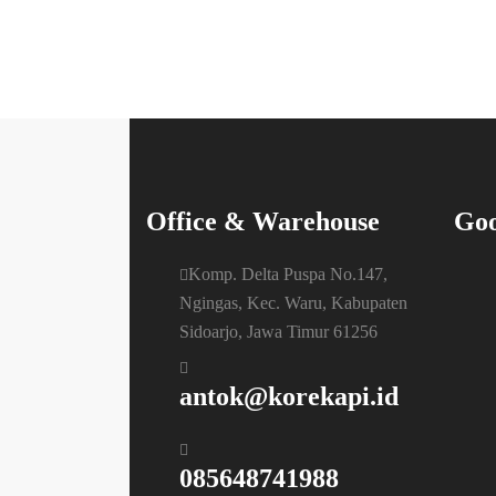
Office & Warehouse
Goo
Komp. Delta Puspa No.147,
Ngingas, Kec. Waru, Kabupaten
Sidoarjo, Jawa Timur 61256
antok@korekapi.id
085648741988