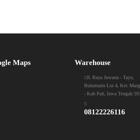
gle Maps
Warehouse
Jl. Raya Juwana - Tayu,
Bulumanis Lor 4, Kec Mar
- Kab Pati, Jawa Tengah 59
08122226116