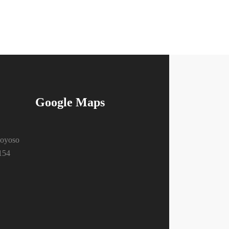
Google Maps
goyoso
154