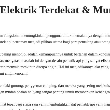
 Elektrik Terdekat & M
amun fungsional memungkinkan pengguna untuk memakainya dengan m
rek api petromax menjadi pilihan utama bagi para petualang atau orang 
g paling menonjol adalah kemampuannya untuk bertahan dalam kondisi
omax mengatasi masalah ini dengan desain pematik api yang sangat efis
p menyala meskipun diterpa angin. Hal ini menjadikannya alat yang s
ami angin kencang.
a pendaki gunung, penggemar camping, dan mereka yang sering melakuka
an mudah adalah hal yang sangat penting untuk memberikan kehangata
at tepat bagi siapa saja yang membutuhkan alat pematik api yang handa