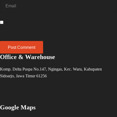
Save my name, email, and website in this browser for the next
time I comment.
Office & Warehouse
Komp. Delta Puspa No.147, Ngingas, Kec. Waru, Kabupaten
Sidoarjo, Jawa Timur 61256
antok@korekapi.id
085648741988
Google Maps