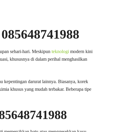
i 085648741988
dupan sehari-hari. Meskipun
teknologi
modern kini
tuasi, khususnya di dalam perihal menghasilkan
u kepentingan darurat lainnya. Biasanya, korek
n kimia khusus yang mudah terbakar. Beberapa tipe
085648741988
rti memercikkan batu atau menggesekkan kayu.