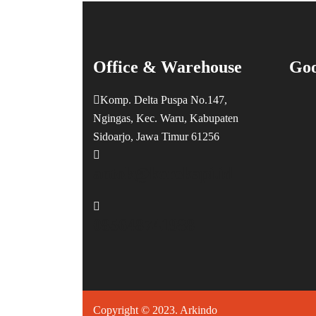
Office & Warehouse
Goo
Komp. Delta Puspa No.147,
Ngingas, Kec. Waru, Kabupaten
Sidoarjo, Jawa Timur 61256
antok@korekapi.id
085648741988
Copyright © 2023.
Arkindo