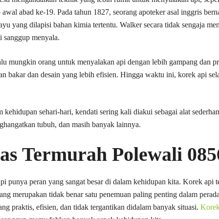
ap awal abad ke-19. Pada tahun 1827, seorang apoteker asal inggris b
u yang dilapisi bahan kimia tertentu. Walker secara tidak sengaja 
pi sanggup menyala.
alu mungkin orang untuk menyalakan api dengan lebih gampang dan p
bakar dan desain yang lebih efisien. Hingga waktu ini, korek api sel
 kehidupan sehari-hari, kendati sering kali diakui sebagai alat seder
nghangatkan tubuh, dan masih banyak lainnya.
Gas Termurah Polewali 08
i punya peran yang sangat besar di dalam kehidupan kita. Korek api te
yang merupakan tidak benar satu penemuan paling penting dalam per
g praktis, efisien, dan tidak tergantikan didalam banyak situasi.
Korek