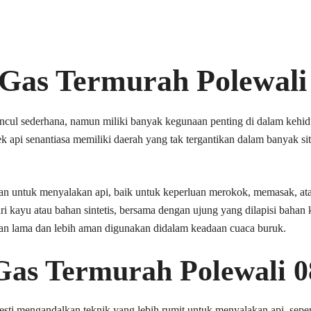
 Gas Termurah Polewal
muncul sederhana, namun miliki banyak kegunaan penting di dalam kehi
ek api senantiasa memiliki daerah yang tak tergantikan dalam banyak si
an untuk menyalakan api, baik untuk keperluan merokok, memasak, ata
 dari kayu atau bahan sintetis, bersama dengan ujung yang dilapisi baha
han lama dan lebih aman digunakan didalam keadaan cuaca buruk.
 Gas Termurah Polewali 
ti mengandalkan teknik yang lebih rumit untuk menyalakan api, sepe