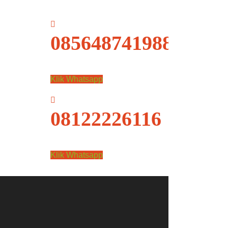
085648741988
Klik Whatsapp
08122226116
Klik Whatsapp