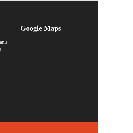
Google Maps
anis
i,