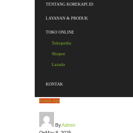
TENTANG KOREKAPI.ID
LAYANAN & PRODUK
TOKO ONLINE
Tokopedia
Shopee
Lazada
KONTAK
Korek Api
By
Admin
On
May 8, 2025