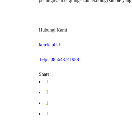
pentingnya mengfungsikan teknologi simple yan
Hubungi Kami
korekapi.id
Telp : 085648741988
Share: